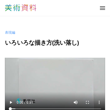
美
ュ
コ
ー
術
メ
ン
資
ニ
美
ュ
テ
料
ー
術
ン
ど
資
っ
ツ
表現編
と
料
へ
こ
いろいろな描き方(洗い落し)
ど
ス
む
っ
キ
b
と
ッ
y
プ
こ
s
む
h
u
-
b
i
j
u