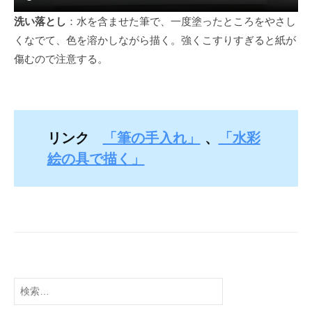
t
洗い落とし
：水を含ませた筆で、一度塗ったところをやさし
s
u
くなでて、色を溶かしながら描く。強くこすりすぎると紙が
傷むので注意する。
リンク
「筆の手入れ」
、
「水彩
絵の具で描く」
検
索: