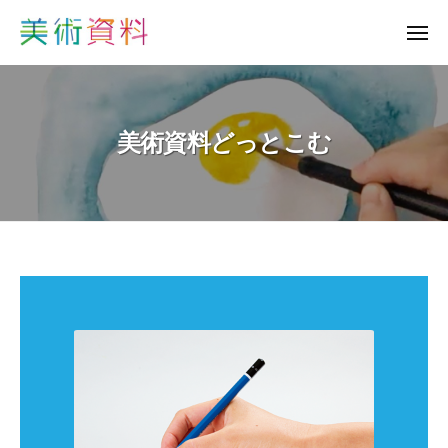
美
術
資
美
料
術
ど
資
っ
美術資料どっとこむ
と
料
こ
ど
む
っ
と
こ
む