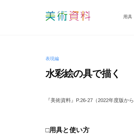
コ
術
資
ン
用具
料
テ
美
ど
ン
術
っ
ツ
資
と
へ
料
こ
ス
表現編
む
ど
キ
水彩絵の具で描く
っ
ッ
と
プ
b
こ
y
『美術資料』P.26-27（2022年度版からは
む
s
h
u
□用具と使い方
-