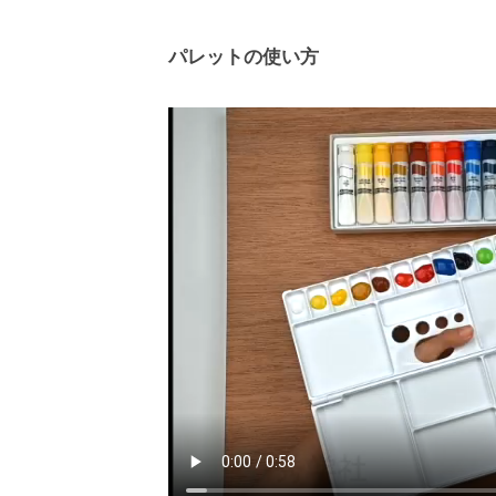
b
i
パレットの使い方
j
u
t
s
u