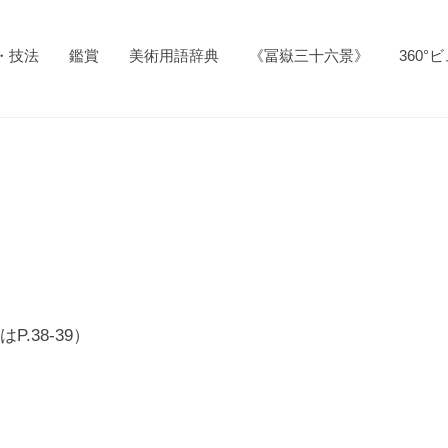
・技法
鑑賞
美術用語辞典
《冨嶽三十六景》
360°
P.38-39）