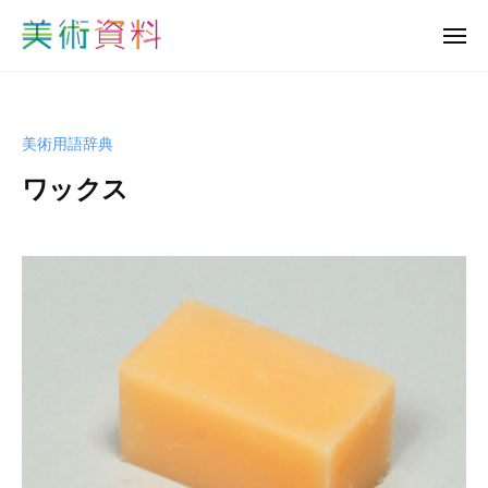
美
ュ
コ
ー
術
メ
ン
資
ニ
美
ュ
テ
料
ー
術
ン
ど
資
っ
ツ
美術用語辞典
と
料
へ
こ
ワックス
ど
ス
む
っ
キ
b
と
ッ
y
プ
こ
s
む
h
u
-
b
i
j
u