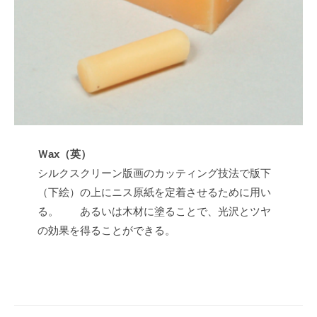
t
s
u
Ｗax（英）
シルクスクリーン版画のカッティング技法で版下
（下絵）の上にニス原紙を定着させるために用い
る。 あるいは木材に塗ることで、光沢とツヤ
の効果を得ることができる。