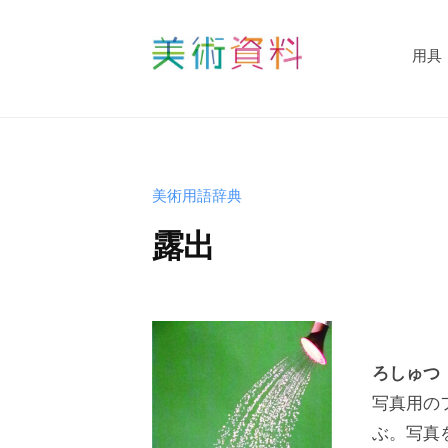
コ
術
資
ン
用具
料
テ
美
ど
ン
術
っ
ツ
資
と
へ
料
こ
ス
美術用語辞典
む
ど
キ
露出
っ
ッ
と
プ
b
こ
y
む
s
ろしゅつ
h
写真用の
u
-
ぶ。写真