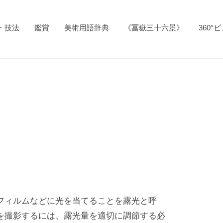
・技法
鑑賞
美術用語辞典
《冨嶽三十六景》
360°
フィルムなどに光を当てることを露光と呼
を撮影するには、露光量を適切に調節する必