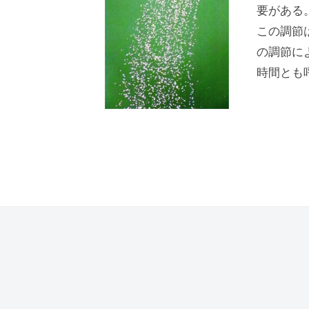
b
要がある
i
この調節
j
の調節に
u
時間とも
t
s
u