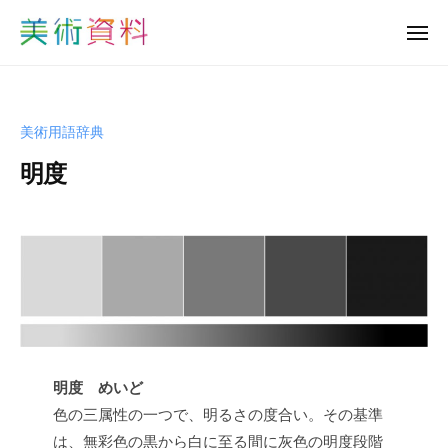
美
ュ
コ
ー
術
メ
ン
資
ニ
美
ュ
テ
料
ー
術
ン
ど
資
っ
ツ
美術用語辞典
と
料
へ
こ
明度
ど
ス
む
っ
キ
b
と
ッ
y
プ
こ
s
む
h
u
-
b
i
明度 めいど
j
色の三属性の一つで、明るさの度合い。その基準
u
は、無彩色の黒から白に至る間に灰色の明度段階