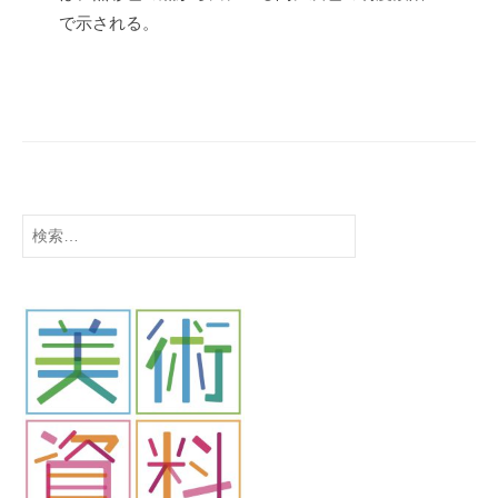
t
で示される。
s
u
検
索: