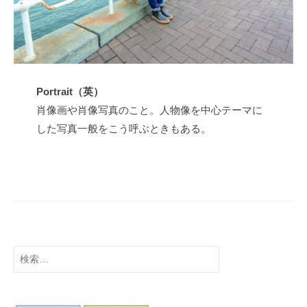
t
s
u
Portrait（英）
肖像画や肖像写真のこと。人物像を中心テーマに
した写真一般をこう呼ぶときもある。
検
索: