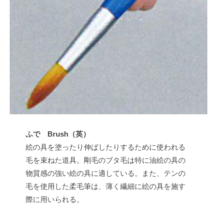
t
s
u
ふで Brush（英）
絵の具を塗ったり伸ばしたりするために使われる
毛を束ねた道具。剛毛のブタ毛は特に油絵の具の
物質感の強い絵の具に適している。また、テンの
毛を使用した柔毛筆は、薄く繊細に絵の具を施す
際に用いられる。