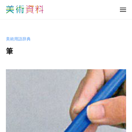
美
ュ
コ
ー
術
メ
ン
資
ニ
美
ュ
テ
料
ー
術
ン
ど
資
っ
ツ
美術用語辞典
と
料
へ
こ
筆
ど
ス
む
っ
キ
b
と
ッ
y
プ
こ
s
む
h
u
-
b
i
j
u