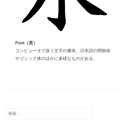
t
s
u
Font（英）
コンピュータで扱う文字の書体。日本語の明朝体
やゴシック体のほかに多様なものがある。
検
索: