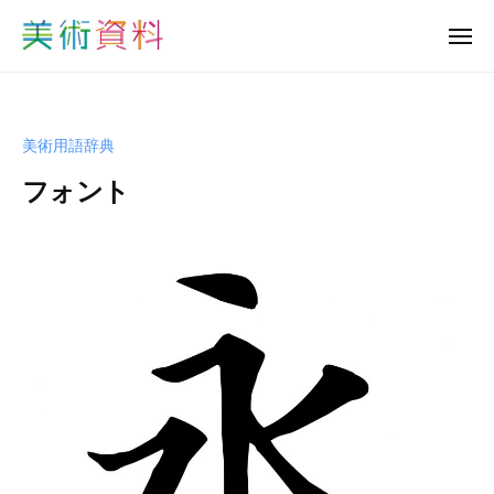
美
ュ
コ
ー
術
メ
ン
資
ニ
美
ュ
テ
料
ー
術
ン
ど
資
っ
ツ
美術用語辞典
と
料
へ
こ
フォント
ど
ス
む
っ
キ
b
と
ッ
y
プ
こ
s
む
h
u
-
b
i
j
u