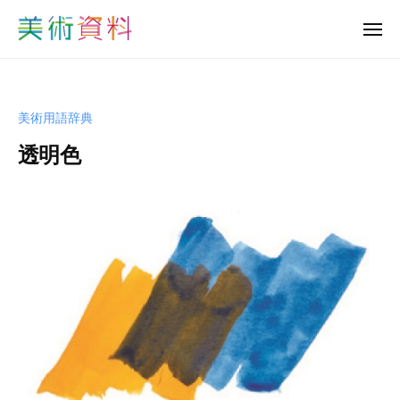
美
ュ
コ
ー
術
メ
ン
資
ニ
美
ュ
テ
料
ー
術
ン
ど
資
っ
ツ
美術用語辞典
と
料
へ
こ
透明色
ど
ス
む
っ
キ
b
と
ッ
y
プ
こ
s
む
h
u
-
b
i
j
u