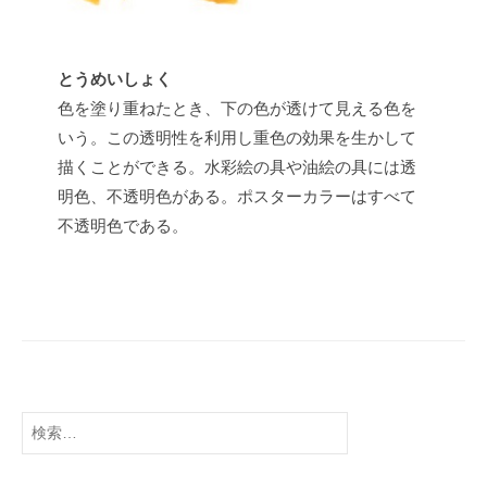
t
s
u
とうめいしょく
色を塗り重ねたとき、下の色が透けて見える色を
いう。この透明性を利用し重色の効果を生かして
描くことができる。水彩絵の具や油絵の具には透
明色、不透明色がある。ポスターカラーはすべて
不透明色である。
検
索: