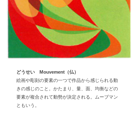
t
s
u
どうせい Mouvement（仏）
絵画や彫刻の要素の一つで作品から感じられる動
きの感じのこと。かたまり、量、面、均衡などの
要素が複合されて動勢が決定される。ムーブマン
ともいう。