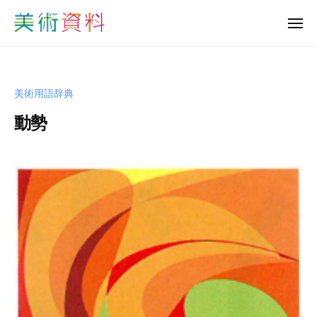
美
ュ
コ
ー
術
メ
ン
資
ニ
美
ュ
テ
料
ー
術
ン
ど
資
っ
ツ
美術用語辞典
と
料
へ
こ
動勢
ど
ス
む
っ
キ
b
と
ッ
y
プ
こ
s
む
h
u
-
b
i
j
u