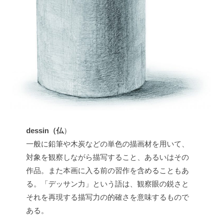
t
s
u
dessin（仏
）
一般に鉛筆や木炭などの単色の描画材を用いて、
対象を観察しながら描写すること、あるいはその
作品。また本画に入る前の習作を含めることもあ
る。「デッサン力」という語は、観察眼の鋭さと
それを再現する描写力の的確さを意味するもので
ある。