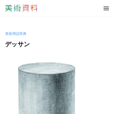
美
ュ
コ
ー
術
メ
ン
資
ニ
美
ュ
テ
料
ー
術
ン
ど
資
っ
ツ
美術用語辞典
と
料
へ
こ
デッサン
ど
ス
む
っ
キ
b
と
ッ
y
プ
こ
s
む
h
u
-
b
i
j
u