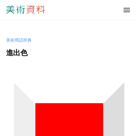
美
ュ
コ
ー
術
メ
ン
資
ニ
美
ュ
テ
料
ー
術
ン
ど
資
っ
ツ
美術用語辞典
と
料
へ
こ
進出色
ど
ス
む
っ
キ
b
と
ッ
y
プ
こ
s
む
h
u
-
b
i
j
u