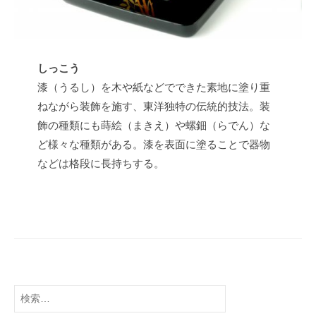
t
s
u
しっこう
漆（うるし）を木や紙などでできた素地に塗り重
ねながら装飾を施す、東洋独特の伝統的技法。装
飾の種類にも蒔絵（まきえ）や螺鈿（らでん）な
ど様々な種類がある。漆を表面に塗ることで器物
などは格段に長持ちする。
検
索: