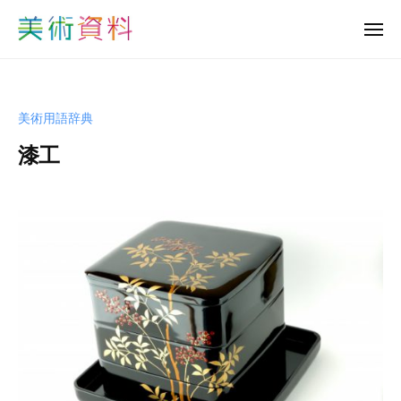
美
ュ
コ
ー
術
メ
ン
資
ニ
美
ュ
テ
料
ー
術
ン
ど
資
っ
ツ
美術用語辞典
と
料
へ
こ
漆工
ど
ス
む
っ
キ
b
と
ッ
y
プ
こ
s
む
h
u
-
b
i
j
u