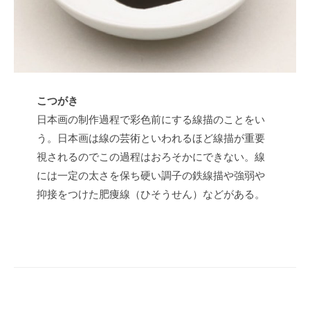
t
s
u
こつがき
日本画の制作過程で彩色前にする線描のことをい
う。日本画は線の芸術といわれるほど線描が重要
視されるのでこの過程はおろそかにできない。線
には一定の太さを保ち硬い調子の鉄線描や強弱や
抑接をつけた肥痩線（ひそうせん）などがある。