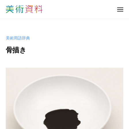
美
ュ
コ
ー
術
メ
ン
資
ニ
美
ュ
テ
料
ー
術
ン
ど
資
っ
ツ
美術用語辞典
と
料
へ
こ
骨描き
ど
ス
む
っ
キ
b
と
ッ
y
プ
こ
s
む
h
u
-
b
i
j
u