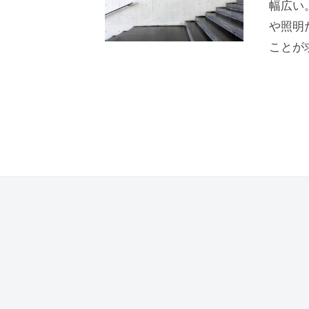
幅広い
b
や照明
i
j
ことが
u
t
s
u