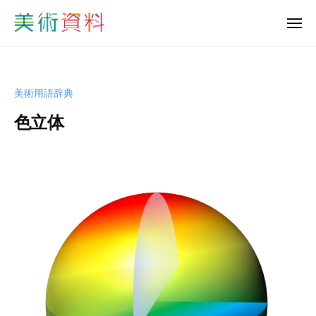
美
ュ
コ
ー
術
メ
ン
資
ニ
美
ュ
テ
料
ー
術
ン
ど
資
っ
ツ
美術用語辞典
と
料
へ
こ
色立体
ど
ス
む
っ
キ
b
と
ッ
y
プ
こ
s
む
h
u
-
b
i
j
u