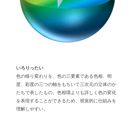
t
s
u
いろりったい
色の移り変わりを、色の三要素である色相、明
度、彩度の三つの軸をもちいて三次元の立体のか
たちで表したもの。色相環よりも詳しく色の変化
を表現することができるため、視覚的に仕組みを
理解しやすい。