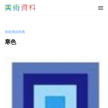
美
ュ
コ
ー
術
メ
ン
資
ニ
美
ュ
テ
料
ー
術
ン
ど
資
っ
ツ
美術用語辞典
と
料
へ
こ
寒色
ど
ス
む
っ
キ
b
と
ッ
y
プ
こ
s
む
h
u
-
b
i
j
u