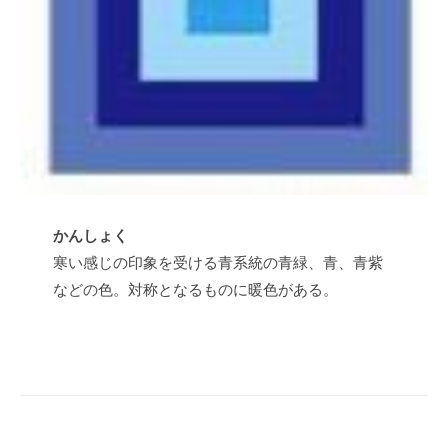
t
s
u
かんしょく
寒い感じの印象を受ける青系統の青緑、青、青紫
などの色。対称となるものに暖色がある。