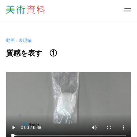
美
ュ
コ
ー
術
メ
ン
資
ニ
美
ュ
テ
料
ー
術
ン
ど
資
っ
ツ
動画
表現編
/
と
料
へ
こ
質感を表す ①
ど
ス
む
っ
キ
b
と
ッ
y
プ
こ
s
む
h
u
-
b
i
j
u