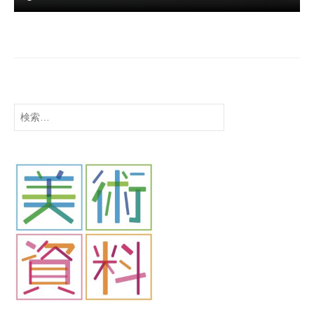
t
s
u
検
索: