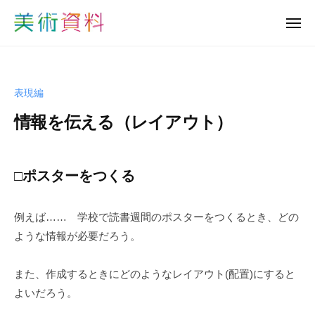
美
ュ
コ
ー
術
メ
ン
資
ニ
美
ュ
テ
料
ー
術
ン
ど
資
っ
ツ
表現編
と
料
へ
こ
情報を伝える（レイアウト）
ど
ス
む
っ
キ
b
と
ッ
y
□ポスターをつくる
プ
こ
s
む
h
例えば…… 学校で読書週間のポスターをつくるとき、どの
u
-
ような情報が必要だろう。
b
i
また、作成するときにどのようなレイアウト(配置)にすると
j
よいだろう。
u