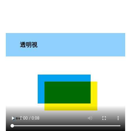
t
s
u
透明視