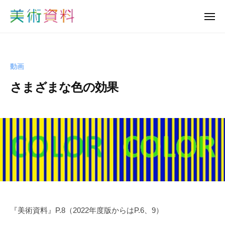
美
ュ
コ
ー
術
メ
ン
資
ニ
美
ュ
テ
料
ー
術
ン
ど
資
っ
ツ
動画
と
料
へ
こ
さまざまな色の効果
ど
ス
む
っ
キ
b
と
ッ
y
プ
こ
s
む
h
u
-
b
i
j
『美術資料』P.8（2022年度版からはP.6、9）
u