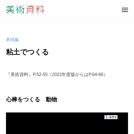
美
ュ
コ
ー
術
メ
ン
資
ニ
美
ュ
テ
料
ー
術
ン
ど
資
っ
ツ
表現編
と
料
へ
こ
粘土でつくる
ど
ス
む
っ
キ
b
と
ッ
y
『美術資料』P.52-55（2022年度版からはP.64-66）
プ
こ
s
む
h
u
心棒をつくる 動物
-
b
i
j
u