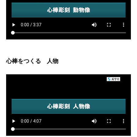
t
s
u
心棒をつくる 人物