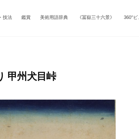
・技法
鑑賞
美術用語辞典
《冨嶽三十六景》
360°
り 甲州犬目峠