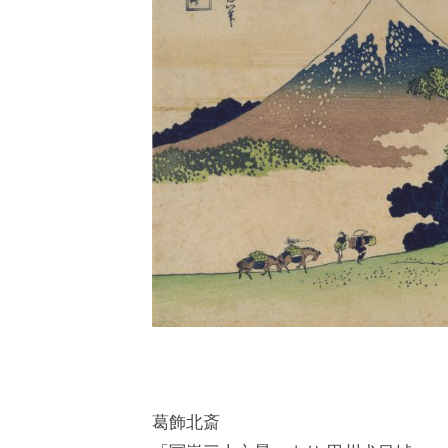
b
i
j
u
t
s
u
葛飾北斎