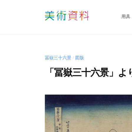
コ
術
資
ン
用具
料
テ
美
ど
ン
術
っ
ツ
資
と
へ
料
こ
ス
冨嶽三十六景
図版
/
む
ど
キ
「冨嶽三十六景」よ
っ
ッ
と
プ
b
こ
y
む
s
h
u
-