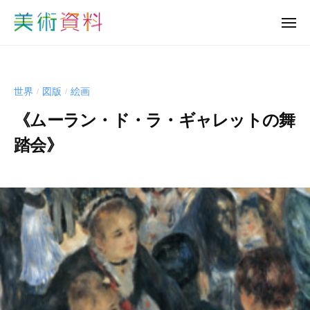
美
ュ
コ
ー
術
メ
ン
資
ニ
美
ュ
テ
料
ー
術
ン
ど
資
っ
ツ
世界
図版
絵画
/
/
と
料
へ
こ
《ムーラン・ド・ラ・ギャレットの舞
ど
ス
む
っ
キ
踏会》
と
ッ
b
プ
こ
y
む
s
h
u
-
b
i
j