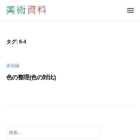
美
ュ
コ
ー
術
メ
ン
資
ニ
美
ュ
テ
料
ー
術
ン
ど
資
っ
ツ
タグ:
6-4
と
料
へ
こ
ど
ス
む
っ
キ
表現編
と
ッ
色の整理(色の対比)
プ
こ
む
b
y
s
h
u
-
検
b
索: