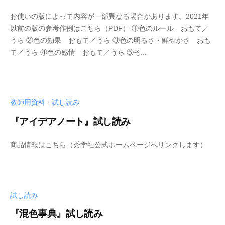
i
b
j
お使いの版によって内容が一部異なる場合があります。2021年
y
u
以前の版の参考作例はこちら（PDF） ①色のルール おもて／
s
t
うら ②色の効果 おもて／うら ③色の明るさ・鮮やかさ おも
h
s
て／うら ④色の感情 おもて／うら ⑤そ...
u
u
-
b
i
教師用資料
試し読み
/
j
u
『アイデアノート』試し読み
t
b
s
商品情報はこちら（秀学社公式ホームページへリンクします）
y
u
s
h
u
試し読み
-
b
『混色事典』試し読み
i