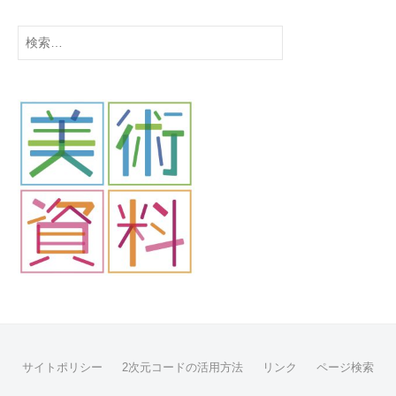
b
i
検
j
索:
u
t
s
u
サイトポリシー
2次元コードの活用方法
リンク
ページ検索