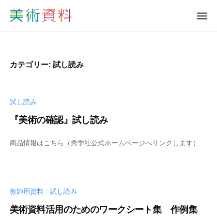
美
ュ
コ
ー
術
メ
ン
資
ニ
美
ュ
テ
料
ー
術
ン
ど
資
っ
ツ
カテゴリー:
試し読み
と
料
へ
こ
ど
ス
む
っ
キ
試し読み
と
ッ
『美術の確認』試し読み
プ
こ
む
b
商品情報はこちら（秀学社公式ホームページへリンクします）
y
s
h
u
教師用資料
試し読み
/
-
b
美術資料活用のためのワークシート集 作例集