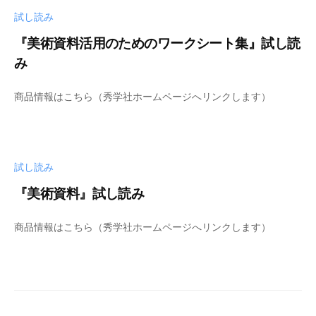
u
u
試し読み
-
b
『美術資料活用のためのワークシート集』試し読
i
み
j
b
u
商品情報はこちら（秀学社ホームページへリンクします）
y
t
s
s
h
u
u
試し読み
-
b
『美術資料』試し読み
i
b
j
商品情報はこちら（秀学社ホームページへリンクします）
y
u
s
t
h
s
u
u
-