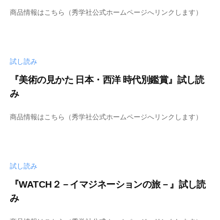
b
j
商品情報はこちら（秀学社公式ホームページへリンクします）
y
u
s
t
h
s
u
u
試し読み
-
b
『美術の見かた 日本・西洋 時代別鑑賞』試し読
i
み
j
b
u
商品情報はこちら（秀学社公式ホームページへリンクします）
y
t
s
s
h
u
u
試し読み
-
b
『WATCH２－イマジネーションの旅－』試し読
i
み
j
b
u