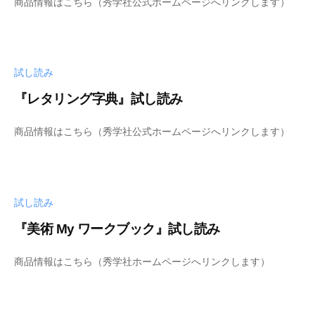
商品情報はこちら（秀学社公式ホームページへリンクします）
y
t
s
s
h
u
u
試し読み
-
b
『レタリング字典』試し読み
i
b
j
商品情報はこちら（秀学社公式ホームページへリンクします）
y
u
s
t
h
s
u
u
試し読み
-
b
『美術 My ワークブック』試し読み
i
b
j
商品情報はこちら（秀学社ホームページへリンクします）
y
u
s
t
h
s