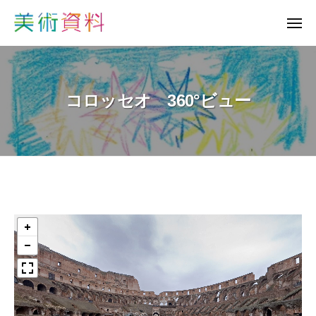
美
ュ
コ
ー
術
メ
ン
資
ニ
美
ュ
テ
料
ー
術
ン
ど
資
っ
ツ
コロッセオ 360°ビュー
と
料
へ
こ
ど
ス
む
っ
キ
と
ッ
プ
こ
む
コ
ロ
ッ
セ
オ