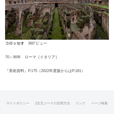
360°
ビ
ュ
ー
コロッセオ
360°ビュー
by
shu-
bijutsu
70～90年 ローマ［イタリア］
『美術資料』P.175（2022年度版からはP.181）
サイトポリシー
2次元コードの活用方法
リンク
ページ検索